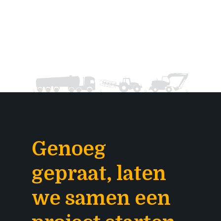
Genoeg
gepraat, laten
we samen een