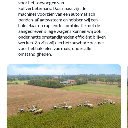
voor
het
toevoeg
en
van
kuilverbeteraar
s
.
Daarnaast zijn de
machines
voorzien van een automatisch
banden-aflaatsystee
m en hebben wij een
hakselaar op rupsen
.
I
n combinatie met de
aangedreven
silage
wagens
kunnen wij ook
onder natte omstandigheden efficiënt blijven
werken.
Zo zijn wij een betrouwbare partner
voor het hakselen van mais, onder alle
omstandigheden.