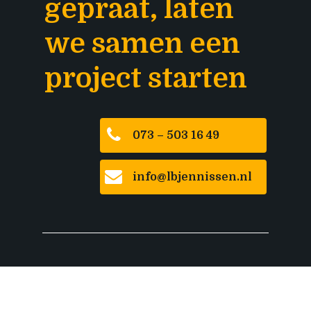
gepraat, laten
we samen een
project starten
073 – 503 16 49
info@lbjennissen.nl
Copyrights © 2022 Jennissen
All rights reserved
Algemene Voorwaarden