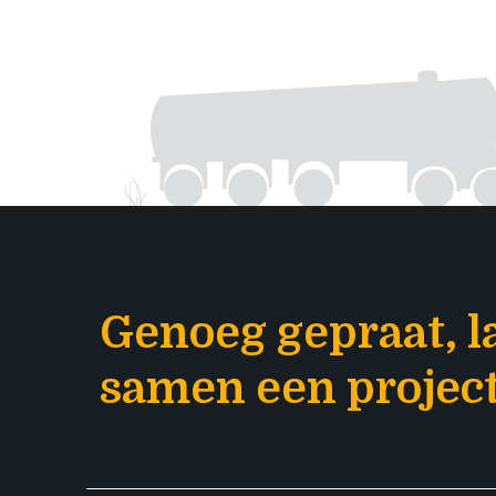
Genoeg gepraat, l
samen een project