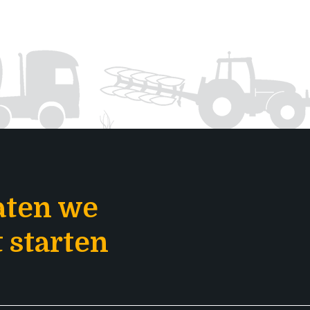
aten we
 starten