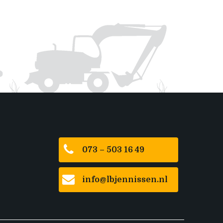
073 – 503 16 49
info@lbjennissen.nl