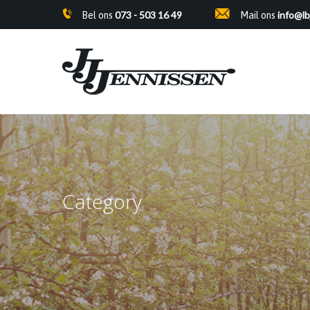
Skip
073 - 503 16 49
info@lb
Bel ons
Mail ons
to
main
content
Category